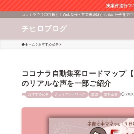
実案件進行マ
ココナラで月20万稼ぐ！Web制作・営業未経験から始めた子育て中
チヒロブログ
ホーム
おすすめ記事
ココナラ自動集客ロードマップ【
のリアルな声を一部ご紹介
202
おすすめ記事
クライアントワーク
勉強
無料企画