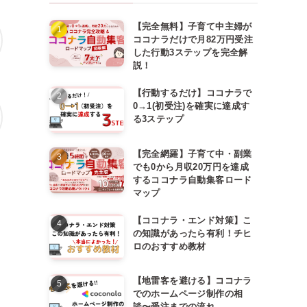
【完全無料】子育て中主婦が
ココナラだけで月82万円受注
した行動3ステップを完全解
説！
【行動するだけ】ココナラで
0→1(初受注)を確実に達成す
る3ステップ
【完全網羅】子育て中・副業
でも0から月収20万円を達成
するココナラ自動集客ロード
マップ
【ココナラ・エンド対策】こ
の知識があったら有利！チヒ
ロのおすすめ教材
【地雷客を避ける】ココナラ
でのホームページ制作の相
談〜受注までの流れ